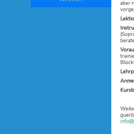
aber 
vorg
Lekti
Instr
(Sopr
berate
Vorau
trai
Block
Lehrp
Anmel
Kursb
Weite
guerb
info@