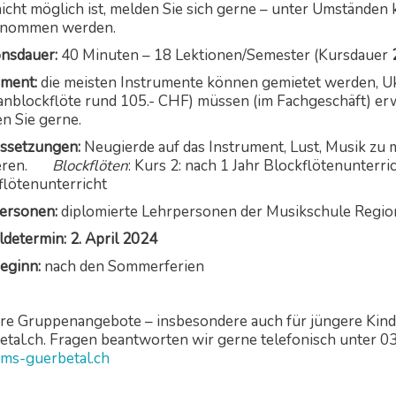
nicht möglich ist, melden Sie sich gerne – unter Umständ
enommen werden.
onsdauer:
40 Minuten – 18 Lektionen/Semester (Kursdauer
ument:
die meisten Instrumente können gemietet werden, Uk
anblockflöte rund 105.- CHF) müssen (im Fachgeschäft) e
n Sie gerne.
ssetzungen:
Neugierde auf das Instrument, Lust, Musik zu 
nieren.
Blockflöten
: Kurs 2: nach 1 Jahr Blockflötenunter
flötenunterricht
ersonen:
diplomierte Lehrpersonen der Musikschule Regio
determin: 2. April 2024
eginn:
nach den Sommerferien
re Gruppenangebote – insbesondere auch für jüngere Kind
etal.ch. Fragen beantworten wir gerne telefonisch unter 0
ms-guerbetal.ch