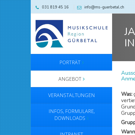
031 819 45 16
info@ms-guerbetal.ch
J
I
PORTRÄT
Aussc
Anmel
ANGEBOT
Was:
VERANSTALTUNGEN
verti
Grund
INFOS, FORMULARE,
Grupp
DOWNLOADS
Grupp
Wann
INTRANET